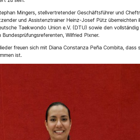
ert zu sein.
tephan Mingers, stellvertretender Geschäftsführer und Cheftr
itzender und Assistenztrainer Heinz-Josef Pütz überreichten i
eutsche Taekwondo Union e.V. (DTU) sowie den vollständig 
m Bundesprüfungsreferenten, Wilfried Pixner.
glieder freuen sich mit Diana Constanza Peña Combita, dass 
mmen ist.