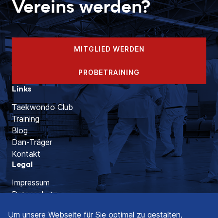
Vereins werden?
MITGLIED WERDEN
PROBETRAINING
Links
Taekwondo Club
Training
Blog
Dan-Träger
Kontakt
Legal
Impressum
Datenschutz
Social Media
Um unsere Webseite für Sie optimal zu gestalten,