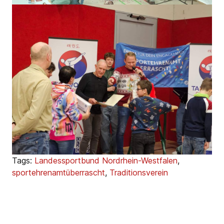
Tags:
Landessportbund Nordrhein-Westfalen
,
sportehrenamtüberrascht
,
Traditionsverein