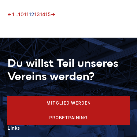
←
1
…
10
11
12
13
14
15
→
Du willst Teil unseres
Vereins werden?
MITGLIED WERDEN
PROBETRAINING
Links